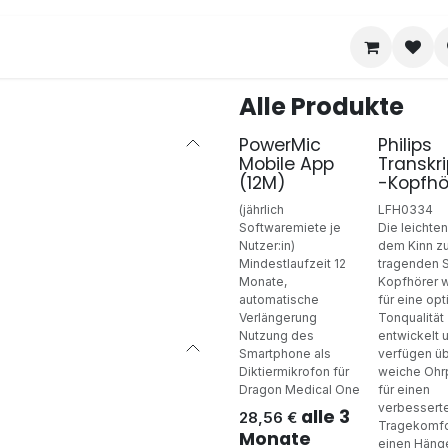
Hilfe
Kontakt
Fernwartung
Downloa
Alle Produkte
PowerMic
Philips
Mobile App
Transkri
(12M)
-Kopfhö
(jährlich
LFH0334
Softwaremiete je
Die leichten
Nutzer:in)
dem Kinn z
Mindestlaufzeit 12
tragenden 
Monate,
Kopfhörer 
automatische
für eine op
Verlängerung
Tonqualität
Nutzung des
entwickelt 
Smartphone als
verfügen ü
Diktiermikrofon für
weiche Ohr
Dragon Medical One
für einen
verbessert
alle 3
28,56
€
Tragekomfo
Monate
einen Häng