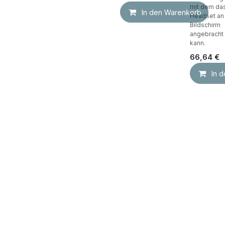
mit dem da
In den Warenkorb
Headset an
Bildschirm
angebracht
kann.
66,64
€
In 