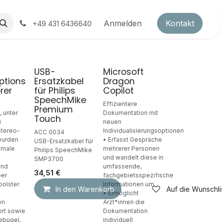
ds
Partnerprogramm
Anmelden
Kontakt
+49 431 6436640
USB-
Microsoft
Neu!
ptions
Ersatzkabel
Dragon
rer
für Philips
Copilot
SpeechMike
Effizientere
Premium
, unter
Dokumentation mit
Touch
u
neuen
Stereo-
Individualisierungsoptionen
ACC 0034
wurden
• Erfasst Gespräche
USB-Ersatzkabel für
timale
mehrerer Personen
Philips SpeechMike
und wandelt diese in
SMP3700
und
umfassende,
34,51
€
ber
fachgebietsspezifische
polster
Informationen um.
In den Warenkorb
Auf die Wunschli
• Ermöglicht
en
Ärzt*innen die
rt sowie
Dokumentation
ebügel,
individuell