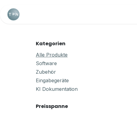
Zum Inhalt springen
Home
Webshop
Terminkalender
Kategorien
Alle Produkte
Software
Zubehör
Eingabegeräte
KI Dokumentation
Preisspanne