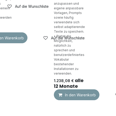
s
anzupassen und
Auf die Wunschliste
 einem
eigene anpassbare
Vorlagen, Prompts
 werden
sowie häufig
verwendete sich
selbst adaptierende
Texte zu speichern.
• Bietet die
den Warenkorb
Auf die Wunschliste
Möglichkeit,
natürlich zu
sprechen und
benutzerdefiniertes
Vokabular
bestehender
Installationen zu
verwenden.
alle
1.238,08
€
12 Monate
In den Warenkorb