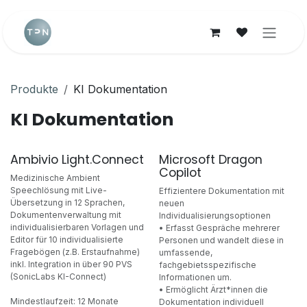
Zum Inhalt springen
Produkte
KI Dokumentation
KI Dokumentation
Ambivio Light.Connect
Microsoft Dragon
Neu!
Neu!
Copilot
Medizinische Ambient
Speechlösung mit Live-
Effizientere Dokumentation mit
Übersetzung in 12 Sprachen,
neuen
Dokumentenverwaltung mit
Individualisierungsoptionen
individualisierbaren Vorlagen und
• Erfasst Gespräche mehrerer
Editor für 10 individualisierte
Personen und wandelt diese in
Fragebögen (z.B. Erstaufnahme)
umfassende,
inkl. Integration in über 90 PVS
fachgebietsspezifische
(SonicLabs KI-Connect)
Informationen um.
• Ermöglicht Ärzt*innen die
Mindestlaufzeit: 12 Monate
Dokumentation individuell