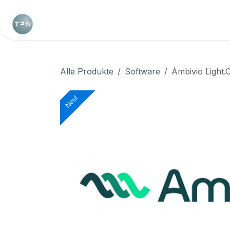
Zum Inhalt springen
Home
Webshop
Terminkalender
Alle Produkte
Software
Ambivio Light.
Neu!