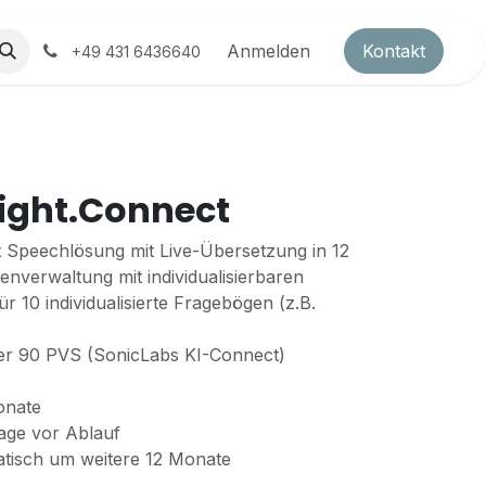
ds
Partnerprogramm
Anmelden
Kontakt
+49 431 6436640
ight.Connect
 Speechlösung mit Live-Übersetzung in 12
verwaltung mit individualisierbaren
ür 10 individualisierte Fragebögen (z.B.
über 90 PVS (SonicLabs KI-Connect)
onate
Tage vor Ablauf
tisch um weitere 12 Monate