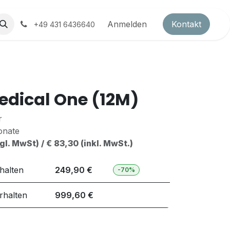
ds
Partnerprogramm
Anmelden
Kontakt
+49 431 6436640
dical One (12M)
r
onate
gl. MwSt) / € 83,30 (inkl. MwSt.)
halten
249,90 €
-70%
rhalten
999,60 €